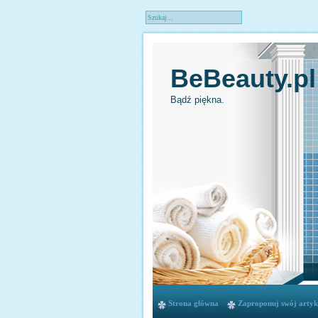
BeBeauty.pl
Bądź piękna.
Strona główna
Zaproponuj swój artyk