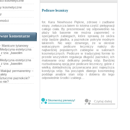
ści kosmetyczne
y kosmetyczne
Pedicure leczniczy
dy
omości
fot. Kara Newhouse Piękne, zdrowe i zadbane
stopy, zwłaszcza latem to istotna część pielęgnacji
całego ciała. By prezentować się odpowiednio na
plaży lub basenie nie można zapomnieć o
wsze komentarze
specjalnych zabiegach, które sprawią że skóra
stóp będzie gładka, a paznokcie pokryte modnym
lakierem. Nic więc dziwnego, że w okresie
-
Manicure tytanowy
wakacyjnym pedicure leczniczy należy do
Medycyna estetyczna
najbardziej popularnych zabiegów w salonach
 z tzw. „bawolim
kosmetycznych. Pedicure w tradycyjnej formie to
”
przede wszystkim regulacja długość paznokci, ich
Medycyna estetyczna
malowanie oraz delikatny peeling stóp. Bardziej
 z tzw. „bawolim
rozbudowaną opcją jest pedicure leczniczy, gdzie z
”
wielką dokładnością przywracana jest najwyższa
-
Makijaż permanentny –
kondycja stóp. Na początek dlatego kosmetolog
alety
poddaje analizie stan stóp i dobiera do tego
odpowiednie środki i zabiegi....
Sztuczne paznokcie?
o nie?
Skomentuj pierwszy!