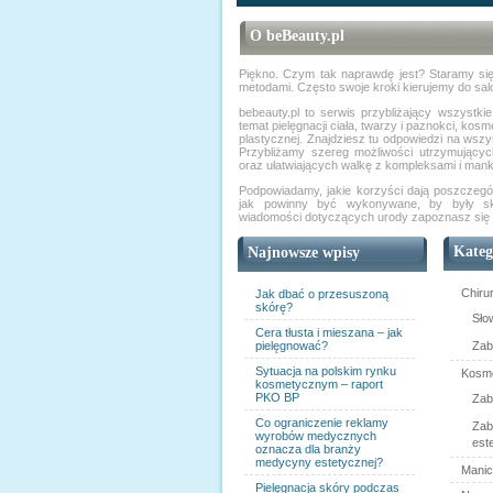
O beBeauty.pl
Piękno. Czym tak naprawdę jest? Staramy si
metodami. Często swoje kroki kierujemy do sal
bebeauty.pl to serwis przybliżający wszystki
temat pielęgnacji ciała, twarzy i paznokci, kosme
plastycznej. Znajdziesz tu odpowiedzi na wszys
Przybliżamy szereg możliwości utrzymujących
oraz ułatwiających walkę z kompleksami i man
Podpowiadamy, jakie korzyści dają poszczegó
jak powinny być wykonywane, by były sk
wiadomości dotyczących urody zapoznasz się
Kateg
Najnowsze wpisy
Chiru
Jak dbać o przesuszoną
skórę?
Sło
Cera tłusta i mieszana – jak
pielęgnować?
Zabi
Sytuacja na polskim rynku
Kosme
kosmetycznym – raport
PKO BP
Zab
Co ograniczenie reklamy
Zab
wyrobów medycznych
est
oznacza dla branży
medycyny estetycznej?
Manic
Pielęgnacja skóry podczas