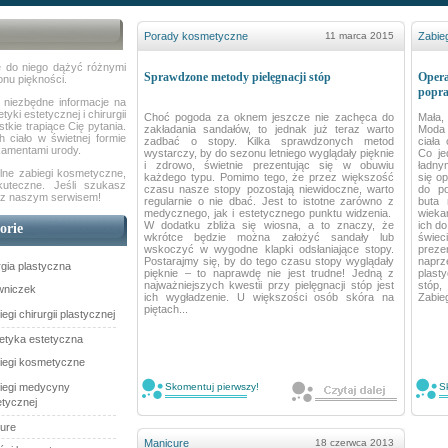
Porady kosmetyczne
11 marca 2015
Zabieg
ę do niego dążyć różnymi
Sprawdzone metody pielęgnacji stóp
Opera
onu piękności.
popra
e niezbędne informacje na
tyki estetycznej i chirurgii
Choć pogoda za oknem jeszcze nie zachęca do
Mała,
tkie trapiące Cię pytania.
zakładania sandałów, to jednak już teraz warto
Moda 
 ciało w świetnej formie
zadbać o stopy. Kilka sprawdzonych metod
ciała
kamentami urody.
wystarczy, by do sezonu letniego wyglądały pięknie
Co je
i zdrowo, świetnie prezentując się w obuwiu
ładny
lne zabiegi kosmetyczne,
każdego typu. Pomimo tego, że przez większość
się o
uteczne. Jeśli szukasz
czasu nasze stopy pozostają niewidoczne, warto
do po
 z naszym serwisem!
regularnie o nie dbać. Jest to istotne zarówno z
buta 
medycznego, jak i estetycznego punktu widzenia.
wieka
W dodatku zbliża się wiosna, a to znaczy, że
ich do
orie
wkrótce będzie można założyć sandały lub
świeci
wskoczyć w wygodne klapki odsłaniające stopy.
preze
Postarajmy się, by do tego czasu stopy wyglądały
naprz
rgia plastyczna
pięknie – to naprawdę nie jest trudne! Jedną z
plast
najważniejszych kwestii przy pielęgnacji stóp jest
stóp,
wniczek
ich wygładzenie. U większości osób skóra na
Zabieg
piętach...
egi chirurgii plastycznej
tyka estetyczna
iegi kosmetyczne
iegi medycyny
Skomentuj pierwszy!
S
etycznej
ure
Manicure
18 czerwca 2013