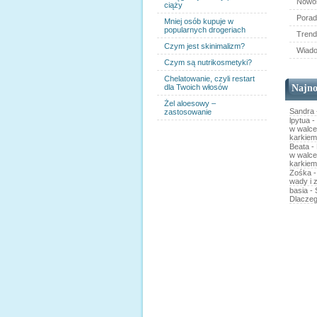
Nowo
ciąży
Porad
Mniej osób kupuje w
popularnych drogeriach
Tren
Czym jest skinimalizm?
Wiad
Czym są nutrikosmetyki?
Chelatowanie, czyli restart
dla Twoich włosów
Najno
Żel aloesowy –
Sandra
zastosowanie
lpytua
-
w walce
karkiem
Beata
-
w walce
karkiem
Zośka
wady i z
basia
-
Dlaczeg