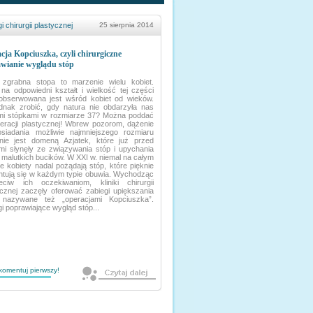
i chirurgii plastycznej
25 sierpnia 2014
cja Kopciuszka, czyli chirurgiczne
wianie wyglądu stóp
 zgrabna stopa to marzenie wielu kobiet.
na odpowiedni kształt i wielkość tej części
 obserwowana jest wśród kobiet od wieków.
dnak zrobić, gdy natura nie obdarzyła nas
mi stópkami w rozmiarze 37? Można poddać
peracji plastycznej! Wbrew pozorom, dążenie
siadania możliwie najmniejszego rozmiaru
nie jest domeną Azjatek, które już przed
mi słynęły ze związywania stóp i upychania
 malutkich bucików. W XXI w. niemal na całym
e kobiety nadal pożądają stóp, które pięknie
ntują się w każdym typie obuwia. Wychodząc
eciw ich oczekiwaniom, kliniki chirurgii
ycznej zaczęły oferować zabiegi upiększania
 nazywane też „operacjami Kopciuszka”.
i poprawiające wygląd stóp...
komentuj pierwszy!