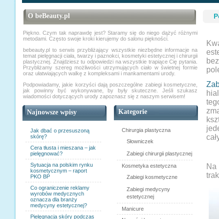
O beBeauty.pl
P
Piękno. Czym tak naprawdę jest? Staramy się do niego dążyć różnymi
metodami. Często swoje kroki kierujemy do salonu piękności.
Kwa
bebeauty.pl to serwis przybliżający wszystkie niezbędne informacje na
est
temat pielęgnacji ciała, twarzy i paznokci, kosmetyki estetycznej i chirurgii
bez
plastycznej. Znajdziesz tu odpowiedzi na wszystkie trapiące Cię pytania.
Przybliżamy szereg możliwości utrzymujących ciało w świetnej formie
pol
oraz ułatwiających walkę z kompleksami i mankamentami urody.
Zab
Podpowiadamy, jakie korzyści dają poszczególne zabiegi kosmetyczne,
jak powinny być wykonywane, by były skuteczne. Jeśli szukasz
hia
wiadomości dotyczących urody zapoznasz się z naszym serwisem!
teg
zma
Kategorie
Najnowsze wpisy
ksz
jed
Chirurgia plastyczna
Jak dbać o przesuszoną
cał
skórę?
Słowniczek
Cera tłusta i mieszana – jak
pielęgnować?
Zabiegi chirurgii plastycznej
Sytuacja na polskim rynku
Na 
Kosmetyka estetyczna
kosmetycznym – raport
tra
PKO BP
Zabiegi kosmetyczne
Co ograniczenie reklamy
Zabiegi medycyny
wyrobów medycznych
estetycznej
oznacza dla branży
medycyny estetycznej?
Manicure
Pielęgnacja skóry podczas