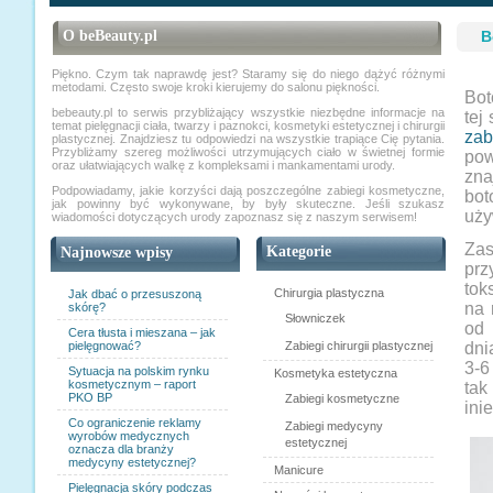
O beBeauty.pl
B
Piękno. Czym tak naprawdę jest? Staramy się do niego dążyć różnymi
metodami. Często swoje kroki kierujemy do salonu piękności.
Bot
bebeauty.pl to serwis przybliżający wszystkie niezbędne informacje na
tej
temat pielęgnacji ciała, twarzy i paznokci, kosmetyki estetycznej i chirurgii
zab
plastycznej. Znajdziesz tu odpowiedzi na wszystkie trapiące Cię pytania.
Przybliżamy szereg możliwości utrzymujących ciało w świetnej formie
pow
oraz ułatwiających walkę z kompleksami i mankamentami urody.
zna
Podpowiadamy, jakie korzyści dają poszczególne zabiegi kosmetyczne,
bot
jak powinny być wykonywane, by były skuteczne. Jeśli szukasz
uży
wiadomości dotyczących urody zapoznasz się z naszym serwisem!
Zas
Kategorie
Najnowsze wpisy
prz
tok
Chirurgia plastyczna
Jak dbać o przesuszoną
na 
skórę?
Słowniczek
od 
Cera tłusta i mieszana – jak
pielęgnować?
Zabiegi chirurgii plastycznej
dni
3-6
Sytuacja na polskim rynku
Kosmetyka estetyczna
kosmetycznym – raport
tak
PKO BP
Zabiegi kosmetyczne
inie
Co ograniczenie reklamy
Zabiegi medycyny
wyrobów medycznych
estetycznej
oznacza dla branży
medycyny estetycznej?
Manicure
Pielęgnacja skóry podczas