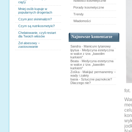
Nowości kosmetyczne
ciąży
Porady kosmetyczne
Mniej osób kupuje w
popularnych drogeriach
Trendy
Czym jest skinimalizm?
Wiadomości
Czym są nutrikosmetyki?
Chelatowanie, czyli restart
dla Twoich włosów
Najnowsze komentarze
Żel aloesowy –
Sandra
-
Manicure tytanowy
zastosowanie
lpytua
-
Medycyna estetyczna
w walce z tzw. „bawolim
karkiem”
Beata
-
Medycyna estetyczna
w walce z tzw. „bawolim
karkiem”
Zośka
-
Makijaż permanentny –
wady i zalety
basia
-
Sztuczne paznokcie?
Dlaczego nie?
fot
War
med
cel
kon
wyk
jod
Nal