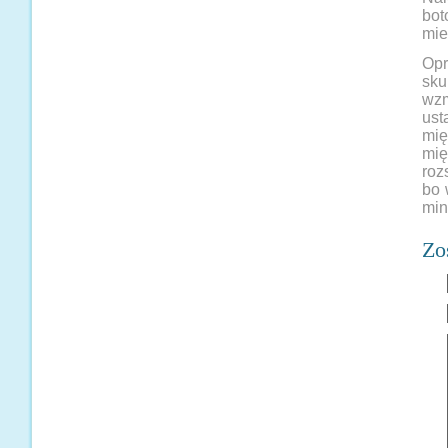
bot
mie
Opr
sku
wz
ust
mię
mię
roz
bo 
min
Zo