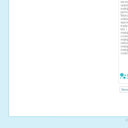
wyst
spęd
maki
per
Wyko
zioł
wprow
trady
ból 
makij
czase
makij
odświ
maki
maki
codzi
Stro
C