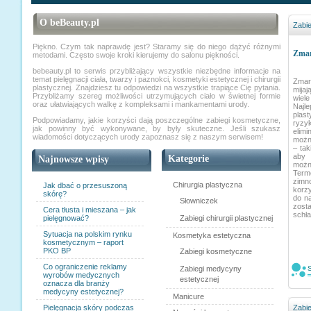
O beBeauty.pl
Zabi
Piękno. Czym tak naprawdę jest? Staramy się do niego dążyć różnymi
Zmar
metodami. Często swoje kroki kierujemy do salonu piękności.
bebeauty.pl to serwis przybliżający wszystkie niezbędne informacje na
temat pielęgnacji ciała, twarzy i paznokci, kosmetyki estetycznej i chirurgii
Zmar
plastycznej. Znajdziesz tu odpowiedzi na wszystkie trapiące Cię pytania.
mija
Przybliżamy szereg możliwości utrzymujących ciało w świetnej formie
wiel
oraz ułatwiających walkę z kompleksami i mankamentami urody.
Najle
plas
Podpowiadamy, jakie korzyści dają poszczególne zabiegi kosmetyczne,
ryzy
jak powinny być wykonywane, by były skuteczne. Jeśli szukasz
elim
wiadomości dotyczących urody zapoznasz się z naszym serwisem!
możn
– tak
aby 
Kategorie
Najnowsze wpisy
moż
Term
zimn
Chirurgia plastyczna
Jak dbać o przesuszoną
korz
skórę?
do na
Słowniczek
zost
Cera tłusta i mieszana – jak
schła
pielęgnować?
Zabiegi chirurgii plastycznej
Sytuacja na polskim rynku
Kosmetyka estetyczna
kosmetycznym – raport
PKO BP
Zabiegi kosmetyczne
Co ograniczenie reklamy
Zabiegi medycyny
S
wyrobów medycznych
estetycznej
oznacza dla branży
medycyny estetycznej?
Manicure
Pielęgnacja skóry podczas
Zabie