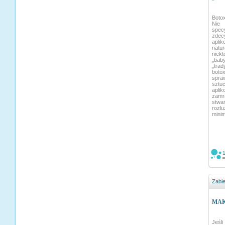
Boto
Nie 
spec
zdec
apli
natu
niek
„bab
„tra
boto
spraw
sztu
apli
zamr
stwa
rozl
minim
Zabi
MAK
Jeśl