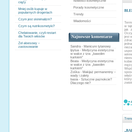
Nowości kosmetyczne
ciąży
Porady kosmetyczne
Mniej osób kupuje w
BLEP
popularnych drogeriach
Trendy
Czym jest skinimalizm?
Wiadomości
Termi
Czym są nutrikosmetyki?
w taj
jak 
Chelatowanie, czyli restart
Oczy
dla Twoich włosów
Najnowsze komentarze
jest 
zdra
Żel aloesowy –
jedn
Sandra
-
Manicure tytanowy
zastosowanie
niez
lpytua
-
Medycyna estetyczna
uspo
w walce z tzw. „bawolim
win
karkiem”
niee
Beata
-
Medycyna estetyczna
kob
w walce z tzw. „bawolim
mężc
karkiem”
Wspó
Zośka
-
Makijaż permanentny –
spos
wady i zalety
właś
któ
basia
-
Sztuczne paznokcie?
zwiot
Dlaczego nie?
Tren
„BAB